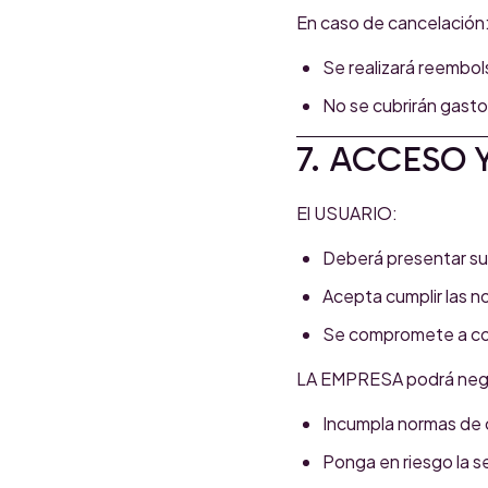
En caso de cancelación
Se realizará reembol
No se cubrirán gasto
7. ACCESO
El USUARIO:
Deberá presentar su e
Acepta cumplir las n
Se compromete a c
LA EMPRESA podrá negar 
Incumpla normas de 
Ponga en riesgo la s