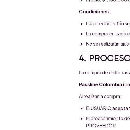
Condiciones:
Los precios están suj
La compra en cada et
No se realizarán aju
4. PROCES
La compra de entradas a
Passline Colombia
(en
Al realizar la compra:
El USUARIO acepta 
El procesamiento de 
PROVEEDOR