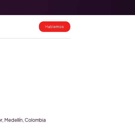
Migración de
datos a
HubSpot: cómo
hacerlo sin
Hablemos
perder
información
Costos de
implementación
de HubSpot en
Colombia y
México 2026
, Medellín, Colombia