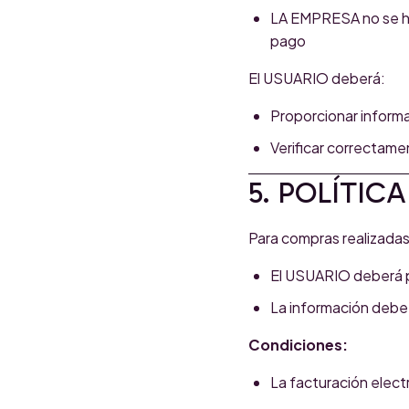
LA EMPRESA no se hac
pago
El USUARIO deberá:
Proporcionar informa
Verificar correctamen
5. POLÍTIC
Para compras realizadas
El USUARIO deberá p
La información debe 
Condiciones:
La facturación elect