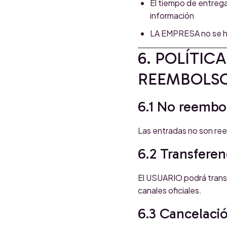
El tiempo de entrega
información
LA EMPRESA no se ha
6. POLÍTIC
REEMBOLS
6.1 No reembo
Las entradas no son re
6.2 Transferen
El USUARIO podrá transfe
canales oficiales.
6.3 Cancelaci