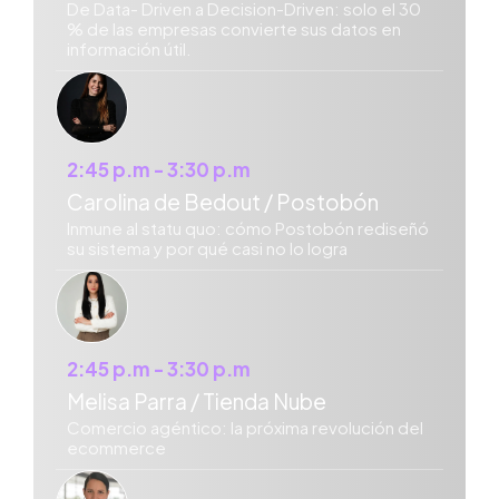
De Data- Driven a Decision-Driven: solo el 30
% de las empresas convierte sus datos en
información útil.
2:45 p.m - 3:30 p.m
Carolina de Bedout / Postobón
Inmune al statu quo: cómo Postobón rediseñó
su sistema y por qué casi no lo logra
2:45 p.m - 3:30 p.m
Melisa Parra / Tienda Nube
Comercio agéntico: la próxima revolución del
ecommerce