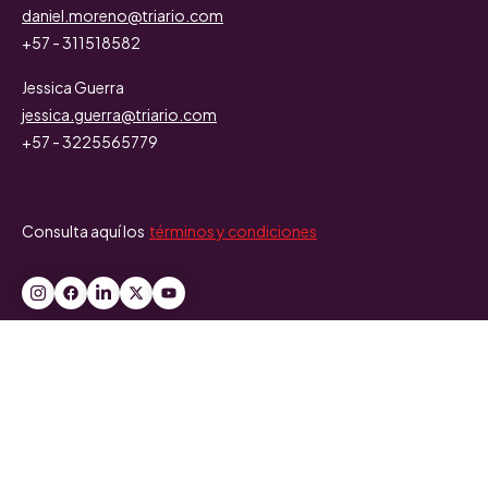
daniel.moreno@triario.com
+57 - 311518582
Jessica Guerra
jessica.guerra@triario.com
+57 - 3225565779
Consulta aquí los
términos y condiciones
© 2026 Copyright Triario International Group. All rights reserved.
El texto y el contenido gráfico del sitio web pertenece a Triario y
no puede ser utilizado en otras páginas sin nuestro
consentimiento o sin el enlace a la fuente.