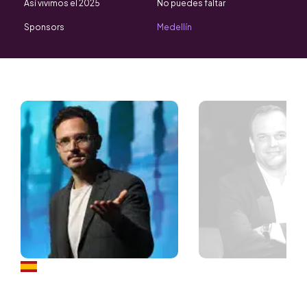
Así vivimos el 2025
No puedes faltar
Sponsors
Medellín
Speakers
Borja Castelar
Comunicador y líder de
formación,
Economista y filósof