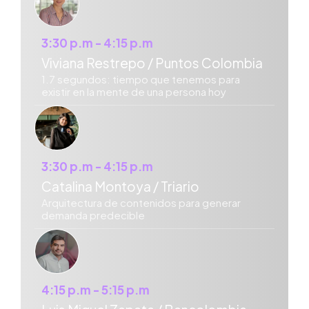
3:30 p.m - 4:15 p.m
Viviana Restrepo / Puntos Colombia
1.7 segundos: tiempo que tenemos para
existir en la mente de una persona hoy
3:30 p.m - 4:15 p.m
Catalina Montoya / Triario
Arquitectura de contenidos para generar
demanda predecible
4:15 p.m - 5:15 p.m