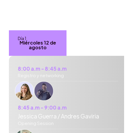
Agenda
SESIONES
Día 1
Día 2
Miércoles 12 de
Jueves 13 de
agosto
agosto
8:00 a.m - 8:45 a.m
Registro y networking
8:45 a.m - 9:00 a.m
Jessica Guerra / Andres Gaviria
Opening Session