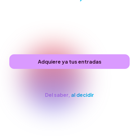
No se trata solo de ser inteligente para
resolver problemas sino de una forma
superior de inteligencia relacionada con la
gestión de la realidad.
Adquiere ya tus entradas
La IA ha transferido la inteligencia
Del saber,
al decidir
“Se mide la inteligencia de un
individuo por la cantidad de
incertidumbres que es capaz de