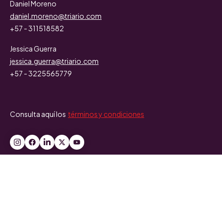
Daniel Moreno
daniel.moreno@triario.com
+57 - 311518582
Jessica Guerra
jessica.guerra@triario.com
+57 - 3225565779
Consulta aquí los
términos y condiciones
© 2026 Copyright Triario International Group. All rights reserved.
El texto y el contenido gráfico del sitio web pertenece a Triario y
no puede ser utilizado en otras páginas sin nuestro
consentimiento o sin el enlace a la fuente.