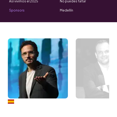
Así vivimos el 2025
No puedes faltar
Sponsors
Medellín
Speakers
Borja Castelar
Comunicador y líder de
formación,
Economista y filósof