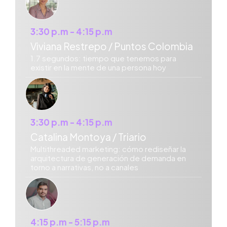
3:30 p.m - 4:15 p.m
Viviana Restrepo / Puntos Colombia
1.7 segundos: tiempo que tenemos para
existir en la mente de una persona hoy
3:30 p.m - 4:15 p.m
Catalina Montoya / Triario
Multithreaded marketing: cómo rediseñar la
arquitectura de generación de demanda en
torno a narrativas, no a canales
4:15 p.m - 5:15 p.m