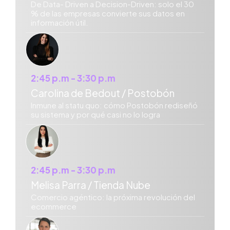
De Data- Driven a Decision-Driven: solo el 30
% de las empresas convierte sus datos en
información útil.
2:45 p.m - 3:30 p.m
Carolina de Bedout / Postobón
Inmune al statu quo: cómo Postobón rediseñó
su sistema y por qué casi no lo logra
2:45 p.m - 3:30 p.m
Melisa Parra / Tienda Nube
Comercio agéntico: la próxima revolución del
ecommerce