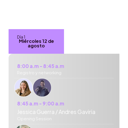
Agenda
SESIONES
Día 1
Día 2
Miércoles 12 de
Jueves 13 de
agosto
agosto
8:00 a.m - 8:45 a.m
Registro y networking
8:45 a.m - 9:00 a.m
Jessica Guerra / Andres Gaviria
Opening Session